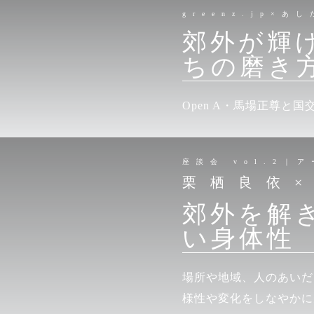
greenz.jp×あ
郊外が輝
ちの磨き
Open A・馬場正尊と
座談会 vol.2｜
栗栖良依
郊外を解
い身体性
場所や地域、人のあいだ
様性や変化をしなやかに