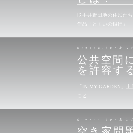
取手井野団地の住民たち
作品「とくいの銀行」
greenz.jp×あ
公共空間
を許容す
「IN MY GARDE
こと
greenz.jp×あ
空き家問