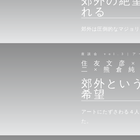
郊外の絶
れる
郊外は圧倒的なマジョリ
座談会 vol.3｜
住友文彦
二×熊倉
郊外とい
希望
アートにたずさわる４人
た。