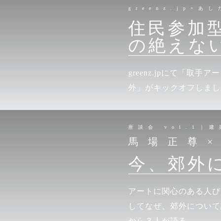
greenz.jp×あ
住民参加
の絶えな
greenz.jpにて「
外」がキックオフしまし
座談会 vol.1｜建
馬場正尊
今、郊外
アートに関心のある人び
してなぜ、郊外について
から３人が語る。