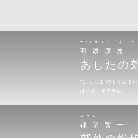
Webサイト「あし
羽原康恵
あしたの
“はらっぱ”のようなま
けとめ、走る理由。
コラム
都築響一