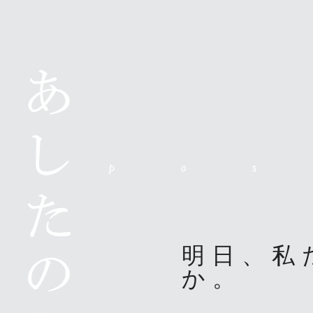
明日、私
か。