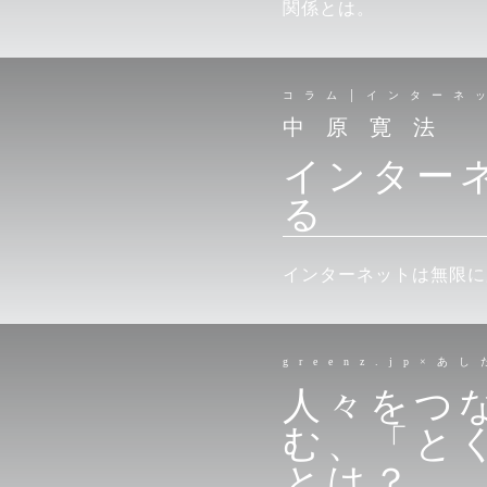
関係とは。
コラム│インターネ
中原寛法
インター
る
インターネットは無限に
greenz.jp×あ
人々をつ
む、「と
とは？