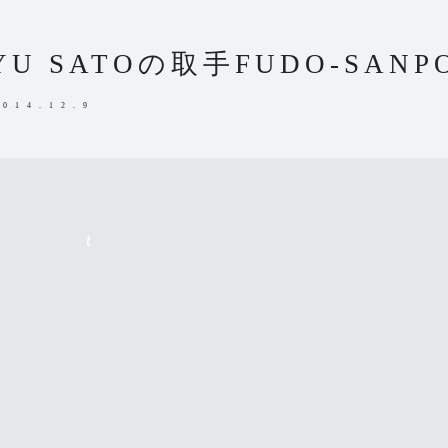
YU SATOの取手FUDO-SANPO
2014.12.9