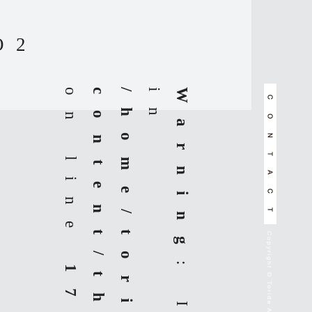
 2
on line
i
Warning
17