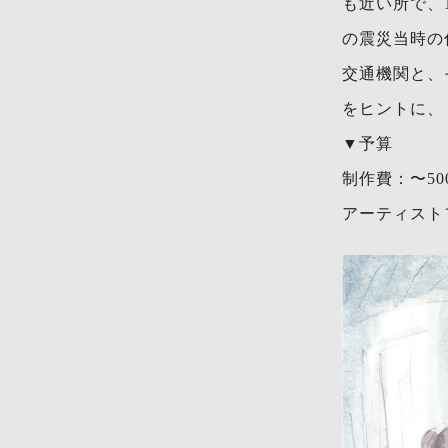
も近い所で、
の震災当時の
交通機関と、
をヒントに、
▼予算
制作費：〜50
アーティスト